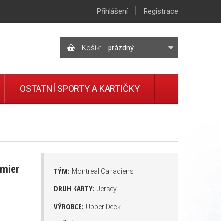
|
Přihlášení
Registrace
Košík:
prázdný
OSTATNÍ SPORTY A KARTIČKY
emier
TÝM:
Montreal Canadiens
DRUH KARTY:
Jersey
VÝROBCE:
Upper Deck