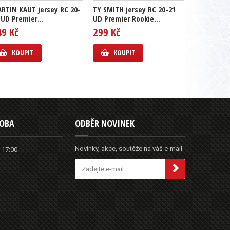
RTIN KAUT jersey RC 20-
TY SMITH jersey RC 20-21
JAKE OETTI
 UD Premier...
UD Premier Rookie...
20-21 UD P
49 Kč
299 Kč
399 Kč
KOUPIT
KOUPIT
KOUP
DOBA
ODBĚR NOVINEK
Novinky, akce, soutěže na váš e-mail
 17:00