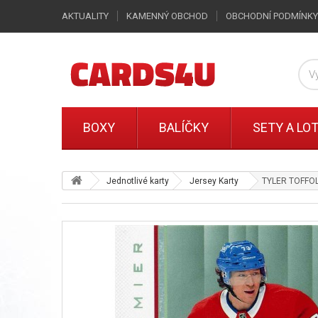
AKTUALITY
KAMENNÝ OBCHOD
OBCHODNÍ PODMÍNKY
BOXY
BALÍČKY
SETY A LO
Jednotlivé karty
Jersey Karty
TYLER TOFFOLI