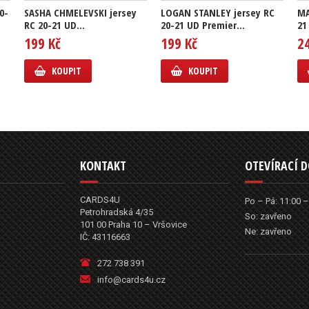
0-
SASHA CHMELEVSKI jersey
LOGAN STANLEY jersey RC
MA
RC 20-21 UD...
20-21 UD Premier...
21
199 Kč
199 Kč
2
KOUPIT
KOUPIT
KONTAKT
OTEVÍRACÍ 
CARDS4U
Po – Pá: 11:00 –
Petrohradská 4/35
So: zavřeno
101 00 Praha 10 – Vršovice
Ne: zavřeno
IČ: 43116663
272 738 391
info@cards4u.cz