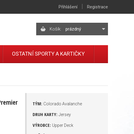
|
Přihlášení
Registrace
Košík:
prázdný
OSTATNÍ SPORTY A KARTIČKY
Premier
TÝM:
Colorado Avalanche
DRUH KARTY:
Jersey
VÝROBCE:
Upper Deck