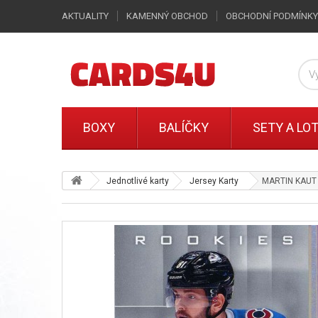
AKTUALITY
KAMENNÝ OBCHOD
OBCHODNÍ PODMÍNKY
BOXY
BALÍČKY
SETY A LO
Jednotlivé karty
Jersey Karty
MARTIN KAUT j