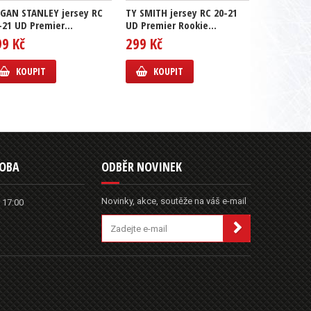
GAN STANLEY jersey RC
TY SMITH jersey RC 20-21
JAKE OETTI
-21 UD Premier...
UD Premier Rookie...
20-21 UD P
99 Kč
299 Kč
399 Kč
KOUPIT
KOUPIT
KOUP
DOBA
ODBĚR NOVINEK
Novinky, akce, soutěže na váš e-mail
 17:00