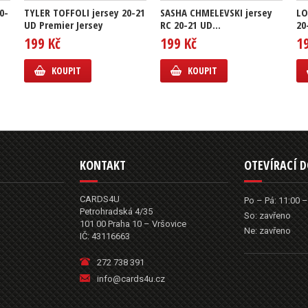
0-
TYLER TOFFOLI jersey 20-21
SASHA CHMELEVSKI jersey
LO
UD Premier Jersey
RC 20-21 UD...
20
199 Kč
199 Kč
1
KOUPIT
KOUPIT
KONTAKT
OTEVÍRACÍ 
CARDS4U
Po – Pá: 11:00 –
Petrohradská 4/35
So: zavřeno
101 00 Praha 10 – Vršovice
Ne: zavřeno
IČ: 43116663
272 738 391
info@cards4u.cz