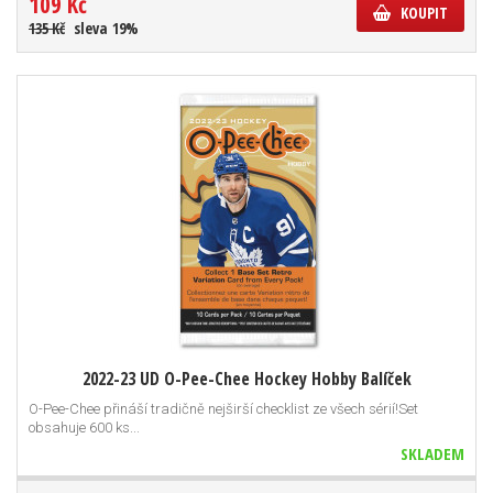
109 Kč
KOUPIT
135 Kč
sleva 19%
2022-23 UD O-Pee-Chee Hockey Hobby Balíček
O-Pee-Chee přináší tradičně nejširší checklist ze všech sérií!Set
obsahuje 600 ks...
SKLADEM