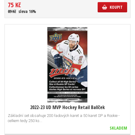
75 Kč
KOUPIT
89 Kč
sleva 16%
2022-23 UD MVP Hockey Retail Balíček
Základní set obsahuje 200 řadových karet a 50 karet SP a Rookie -
celkem tedy 250 ks...
SKLADEM