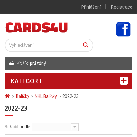
|
Přihlášení
Registrace
Košík:
prázdný
KATEGORIE
>
Balíčky
>
NHL Balíčky
>
2022-23
2022-23
Seřadit podle
--