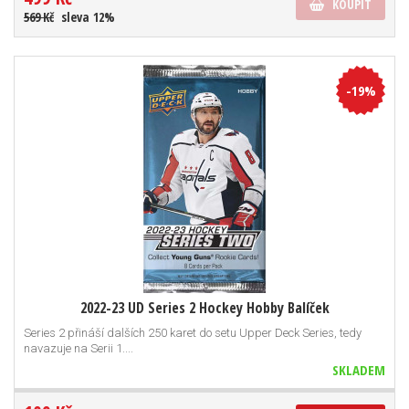
KOUPIT
569 Kč
sleva 12%
-19%
2022-23 UD Series 2 Hockey Hobby Balíček
Series 2 přináší dalších 250 karet do setu Upper Deck Series, tedy
navazuje na Serii 1....
SKLADEM