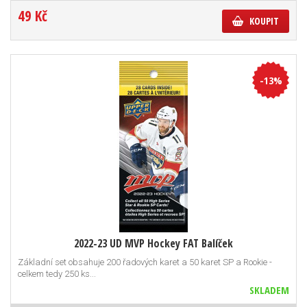
49 Kč
KOUPIT
-13%
2022-23 UD MVP Hockey FAT Balíček
Základní set obsahuje 200 řadových karet a 50 karet SP a Rookie -
celkem tedy 250 ks...
SKLADEM