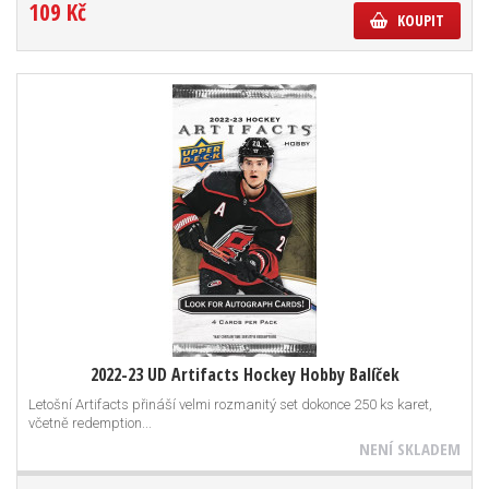
109 Kč
KOUPIT
2022-23 UD Artifacts Hockey Hobby Balíček
Letošní Artifacts přináší velmi rozmanitý set dokonce 250 ks karet,
včetně redemption...
NENÍ SKLADEM