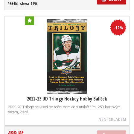
135 Kč
sleva 19%
-12%
2022-23 UD Trilogy Hockey Hobby Balíček
2022-23 Trilogy se vrací po roční odmlce s unikátním, 250-kartovým
setem, který...
NENÍ SKLADEM
499 Kč