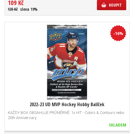
109 Kč
KOUPIT
135 Kč
sleva 19%
-16%
2022-23 UD MVP Hockey Hobby Balíček
KAŽDY BOX OBSAHUJE PRŮMĚRNĚ: 1x HIT - Colors & Contours nebo
20th Anniversary...
SKLADEM