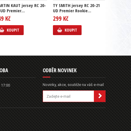
RTIN KAUT jersey RC 20-
TY SMITH jersey RC 20-21
JAKE OETTI
 UD Premier...
UD Premier Rookie...
20-21 UD P
49 Kč
299 Kč
399 Kč
KOUPIT
KOUPIT
KOUP
DOBA
ODBĚR NOVINEK
Novinky, akce, soutěže na váš e-mail
 17:00