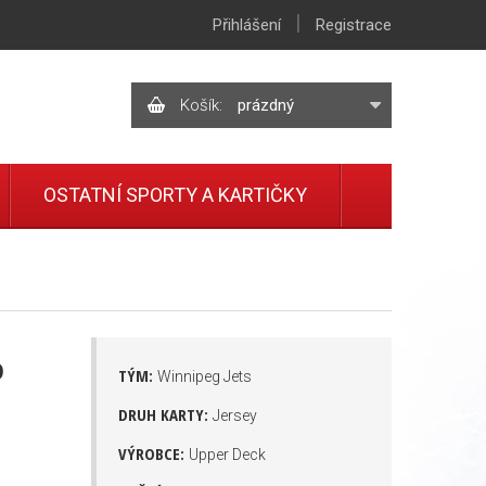
|
Přihlášení
Registrace
Košík:
prázdný
OSTATNÍ SPORTY A KARTIČKY
D
TÝM:
Winnipeg Jets
DRUH KARTY:
Jersey
VÝROBCE:
Upper Deck