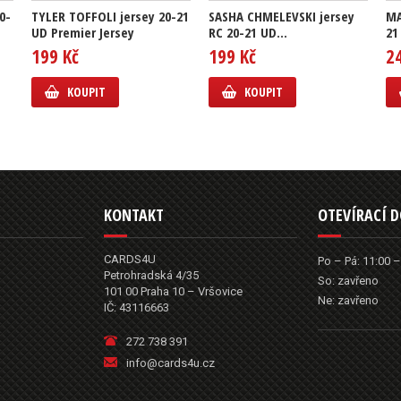
0-
TYLER TOFFOLI jersey 20-21
SASHA CHMELEVSKI jersey
MA
UD Premier Jersey
RC 20-21 UD...
21
199 Kč
199 Kč
2
KOUPIT
KOUPIT
KONTAKT
OTEVÍRACÍ 
CARDS4U
Po – Pá: 11:00 –
Petrohradská 4/35
So: zavřeno
101 00 Praha 10 – Vršovice
Ne: zavřeno
IČ: 43116663
272 738 391
info@cards4u.cz