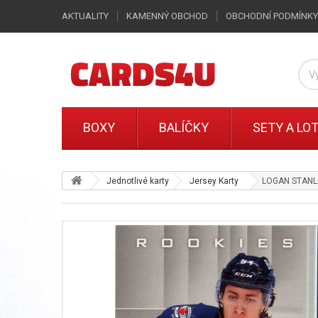
AKTUALITY
KAMENNÝ OBCHOD
OBCHODNÍ PODMÍNKY
BOXY
BALÍČKY
SETY A LO
Jednotlivé karty
Jersey Karty
LOGAN STANLE