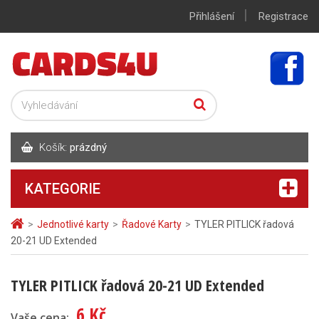
|
Přihlášení
Registrace
Košík:
prázdný
KATEGORIE
>
Jednotlivé karty
>
Řadové Karty
>
TYLER PITLICK řadová
20-21 UD Extended
TYLER PITLICK řadová 20-21 UD Extended
6 Kč
Vaše cena: