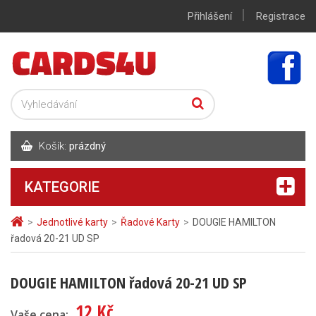
|
Přihlášení
Registrace
Košík:
prázdný
KATEGORIE
>
Jednotlivé karty
>
Řadové Karty
>
DOUGIE HAMILTON
řadová 20-21 UD SP
DOUGIE HAMILTON řadová 20-21 UD SP
12 Kč
Vaše cena: