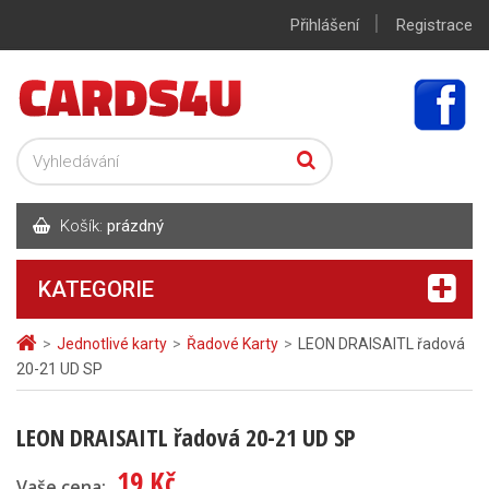
|
Přihlášení
Registrace
Košík:
prázdný
KATEGORIE
>
Jednotlivé karty
>
Řadové Karty
>
LEON DRAISAITL řadová
20-21 UD SP
LEON DRAISAITL řadová 20-21 UD SP
19 Kč
Vaše cena: