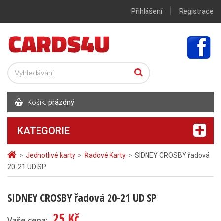
|
Přihlášení
Registrace
Košík:
prázdný
KATEGORIE
>
Jednotlivé karty
>
Řadové Karty
>
SIDNEY CROSBY řadová
20-21 UD SP
SIDNEY CROSBY řadová 20-21 UD SP
25 Kč
Vaše cena: