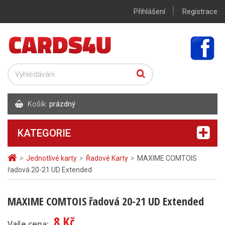
|
Přihlášení
Registrace
Košík:
prázdný
KATEGORIE
>
Jednotlivé karty
>
Řadové Karty
>
MAXIME COMTOIS
řadová 20-21 UD Extended
MAXIME COMTOIS řadová 20-21 UD Extended
8 Kč
Vaše cena: