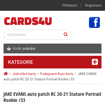
|
Přihlášení
Registrace
Košík:
prázdný
KATEGORIE
>
Jednotlivé karty
>
Podepsané Auto Karty
>
JAKE EVANS
auto patch RC 20-21 Stature Portrait Rookie /33
JAKE EVANS auto patch RC 20-21 Stature Portrait
Rookie /33