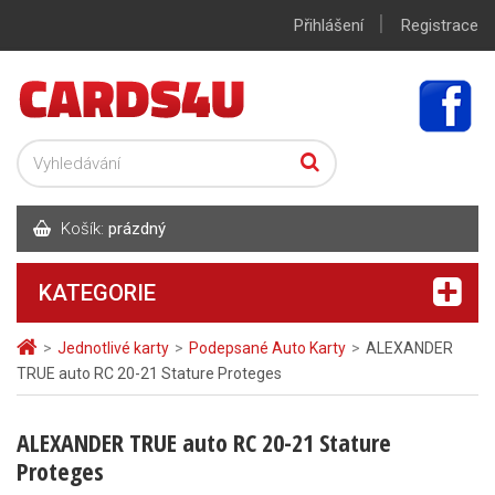
|
Přihlášení
Registrace
Košík:
prázdný
KATEGORIE
>
Jednotlivé karty
>
Podepsané Auto Karty
>
ALEXANDER
TRUE auto RC 20-21 Stature Proteges
ALEXANDER TRUE auto RC 20-21 Stature
Proteges