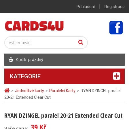
|
Přihlášení
Registrace
Košík:
prázdný
KATEGORIE
>
Jednotlivé karty
>
Paralelní Karty
>
RYAN DZINGEL paralel
20-21 Extended Clear Cut
RYAN DZINGEL paralel 20-21 Extended Clear Cut
39 Kč
Vaše cena: