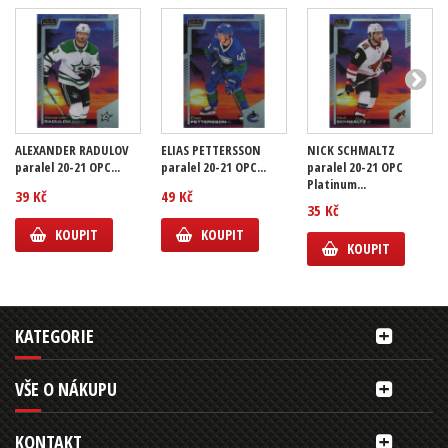
ALEXANDER RADULOV
ELIAS PETTERSSON
NICK SCHMALTZ
paralel 20-21 OPC...
paralel 20-21 OPC...
paralel 20-21 OPC
Platinum...
39 Kč
49 Kč
35 Kč
KOUPIT
KOUPIT
KOUPIT
KATEGORIE
VŠE O NÁKUPU
KONTAKT