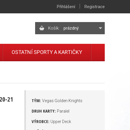
|
Přihlášení
Registrace
Košík:
prázdný
OSTATNÍ SPORTY A KARTIČKY
20-21
TÝM:
Vegas Golden Knights
DRUH KARTY:
Paralel
VÝROBCE:
Upper Deck