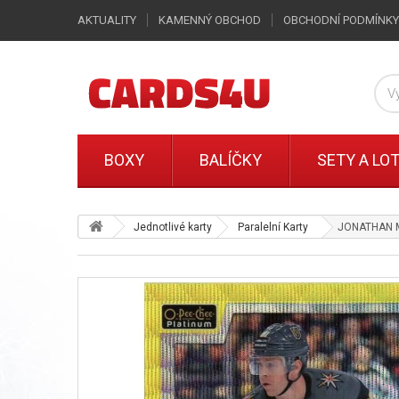
AKTUALITY
KAMENNÝ OBCHOD
OBCHODNÍ PODMÍNKY
BOXY
BALÍČKY
SETY A LO
Jednotlivé karty
Paralelní Karty
JONATHAN MA