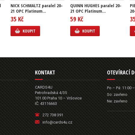
l
NICK SCHMALTZ paralel 20-
QUINN HUGHES paralel 20-
PI
21 OPC Platinum...
21 OPC Platinum...
20
35 Kč
59 Kč
3
KOUPIT
KOUPIT
KONTAKT
OTEVÍRACÍ 
CARDS4U
Po – Pá: 11:00 –
Petrohradská 4/35
So: zavřeno
101 00 Praha 10 – Vršovice
Ne: zavřeno
IČ: 43116663
272 738 391
info@cards4u.cz