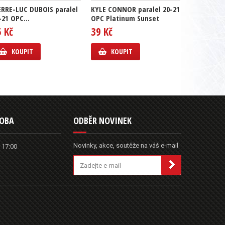
ERRE-LUC DUBOIS paralel
KYLE CONNOR paralel 20-21
MITCH MAR
-21 OPC...
OPC Platinum Sunset
21 OPC Pla
5 Kč
39 Kč
49 Kč
KOUPIT
KOUPIT
KOUP
DOBA
ODBĚR NOVINEK
Novinky, akce, soutěže na váš e-mail
 17:00