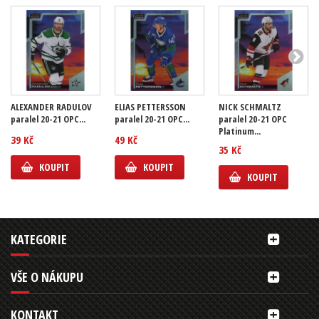
ALEXANDER RADULOV
ELIAS PETTERSSON
NICK SCHMALTZ
paralel 20-21 OPC...
paralel 20-21 OPC...
paralel 20-21 OPC
Platinum...
39 Kč
49 Kč
35 Kč
KOUPIT
KOUPIT
KOUPIT
KATEGORIE
VŠE O NÁKUPU
KONTAKT