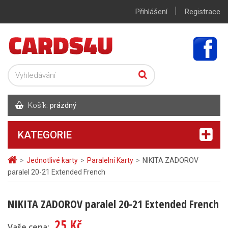
|
Přihlášení
Registrace
Košík:
prázdný
KATEGORIE
>
Jednotlivé karty
>
Paralelní Karty
>
NIKITA ZADOROV
paralel 20-21 Extended French
NIKITA ZADOROV paralel 20-21 Extended French
25 Kč
Vaše cena: