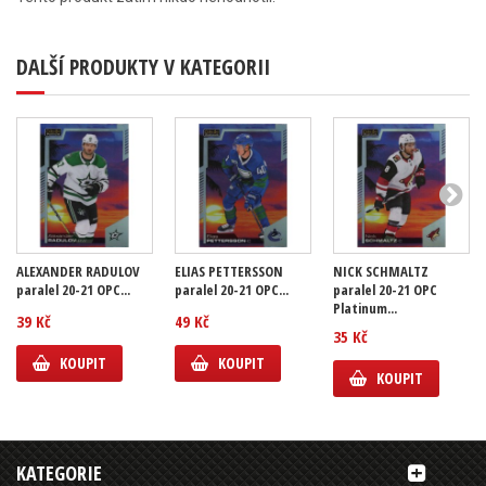
DALŠÍ PRODUKTY V KATEGORII
ALEXANDER RADULOV
ELIAS PETTERSSON
NICK SCHMALTZ
paralel 20-21 OPC...
paralel 20-21 OPC...
paralel 20-21 OPC
Platinum...
39 Kč
49 Kč
35 Kč
KOUPIT
KOUPIT
KOUPIT
KATEGORIE