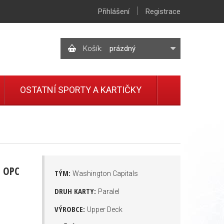
|
Přihlášení
Registrace
Košík:
prázdný
OSTATNÍ SPORTY A KARTIČKY
1 OPC
TÝM:
Washington Capitals
DRUH KARTY:
Paralel
VÝROBCE:
Upper Deck