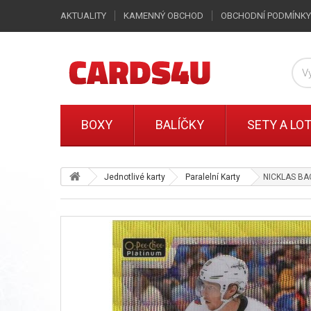
AKTUALITY
KAMENNÝ OBCHOD
OBCHODNÍ PODMÍNKY
BOXY
BALÍČKY
SETY A LO
Jednotlivé karty
Paralelní Karty
NICKLAS BAC