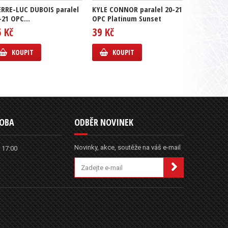
ERRE-LUC DUBOIS paralel
KYLE CONNOR paralel 20-21
MITCH MAR
-21 OPC...
OPC Platinum Sunset
21 OPC Pla
5 Kč
39 Kč
49 Kč
KOUPIT
KOUPIT
KOUP
DOBA
ODBĚR NOVINEK
Novinky, akce, soutěže na váš e-mail
 17:00