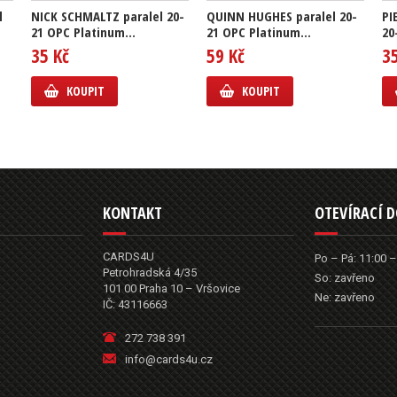
l
NICK SCHMALTZ paralel 20-
QUINN HUGHES paralel 20-
PI
21 OPC Platinum...
21 OPC Platinum...
20
35 Kč
59 Kč
3
KOUPIT
KOUPIT
KONTAKT
OTEVÍRACÍ 
CARDS4U
Po – Pá: 11:00 –
Petrohradská 4/35
So: zavřeno
101 00 Praha 10 – Vršovice
Ne: zavřeno
IČ: 43116663
272 738 391
info@cards4u.cz