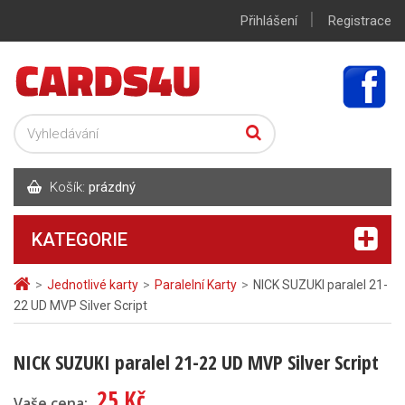
|
Přihlášení
Registrace
Košík:
prázdný
KATEGORIE
>
Jednotlivé karty
>
Paralelní Karty
>
NICK SUZUKI paralel 21-
22 UD MVP Silver Script
NICK SUZUKI paralel 21-22 UD MVP Silver Script
25 Kč
Vaše cena: