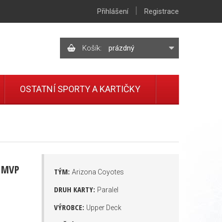
|
Přihlášení
Registrace
Košík:
prázdný
OSTATNÍ SPORTY A KARTIČKY
D MVP
TÝM:
Arizona Coyotes
DRUH KARTY:
Paralel
VÝROBCE:
Upper Deck