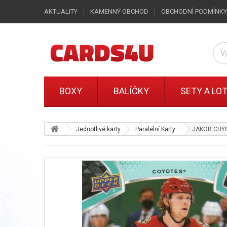
AKTUALITY
KAMENNÝ OBCHOD
OBCHODNÍ PODMÍNKY
BOXY
BALÍČKY
SETY A LO
Jednotlivé karty
Paralelní Karty
JAKOB CHYCH