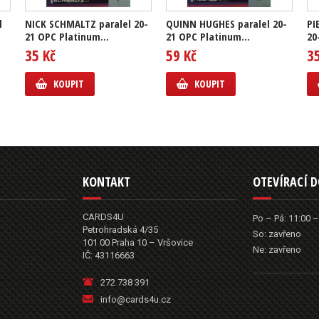
l
NICK SCHMALTZ paralel 20-
QUINN HUGHES paralel 20-
PI
21 OPC Platinum...
21 OPC Platinum...
20
35 Kč
59 Kč
3
KOUPIT
KOUPIT
KONTAKT
OTEVÍRACÍ 
CARDS4U
Po – Pá: 11:00 –
Petrohradská 4/35
So: zavřeno
101 00 Praha 10 – Vršovice
Ne: zavřeno
IČ: 43116663
272 738 391
info@cards4u.cz