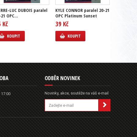
ERRE-LUC DUBOIS paralel
KYLE CONNOR paralel 20-21
MITCH MAR
-21 OPC...
OPC Platinum Sunset
21 OPC Pla
5 Kč
39 Kč
49 Kč
KOUPIT
KOUPIT
KOUP
DOBA
ODBĚR NOVINEK
Novinky, akce, soutěže na váš e-mail
 17:00