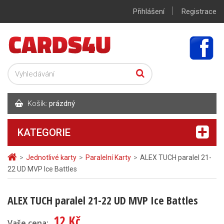
|
Přihlášení
Registrace
Košík:
prázdný
KATEGORIE
>
Jednotlivé karty
>
Paralelní Karty
>
ALEX TUCH paralel 21-
22 UD MVP Ice Battles
ALEX TUCH paralel 21-22 UD MVP Ice Battles
12 Kč
Vaše cena: