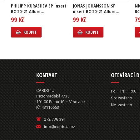
PHILIPP KURASHEV SP insert
JONAS JOHANSSON SP
NI
RC 20-21 Allure...
insert RC 20-21 Allure...
RC
99 Kč
99 Kč
7
KOUPIT
KOUPIT
KONTAKT
OTEVÍRACÍ 
CARDS4U
Po – Pá: 11:00 –
Petrohradská 4/35
So: zavřeno
101 00 Praha 10 – Vršovice
Ne: zavřeno
IČ: 43116663
272 738 391
info@cards4u.cz