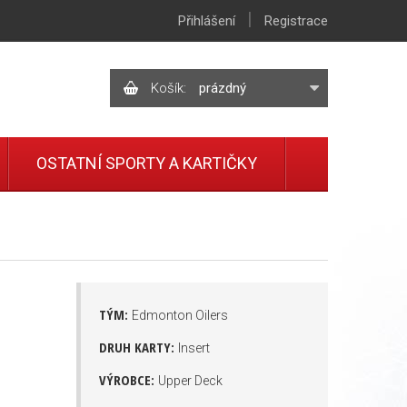
|
Přihlášení
Registrace
Košík:
prázdný
OSTATNÍ SPORTY A KARTIČKY
TÝM:
Edmonton Oilers
DRUH KARTY:
Insert
VÝROBCE:
Upper Deck