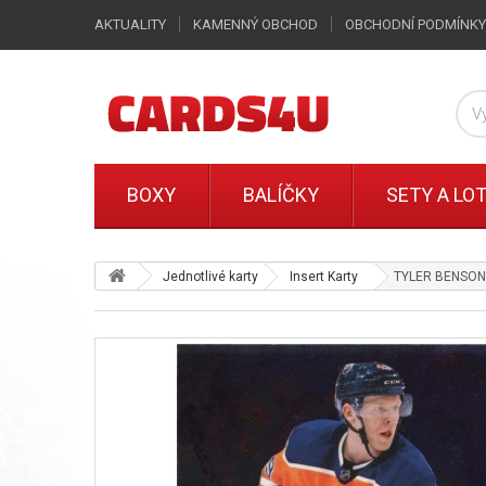
AKTUALITY
KAMENNÝ OBCHOD
OBCHODNÍ PODMÍNKY
BOXY
BALÍČKY
SETY A LO
Jednotlivé karty
Insert Karty
TYLER BENSON i