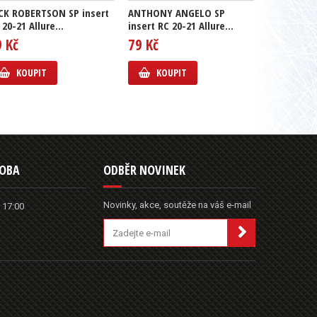
CK ROBERTSON SP insert
ANTHONY ANGELO SP
GUSTAV L
 20-21 Allure...
insert RC 20-21 Allure...
insert RC 2
9 Kč
79 Kč
69 Kč
KOUPIT
KOUPIT
KOUP
DOBA
ODBĚR NOVINEK
Novinky, akce, soutěže na váš e-mail
 17:00