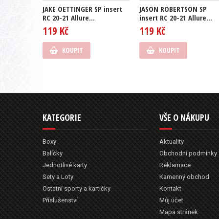
JAKE OETTINGER SP insert
JASON ROBERTSON SP
RC 20-21 Allure...
insert RC 20-21 Allure...
119 Kč
119 Kč
KOUPIT
KOUPIT
KATEGORIE
VŠE O NÁKUPU
Boxy
Aktuality
Balíčky
Obchodní podmínky
Jednotlivé karty
Reklamace
Sety a Loty
Kamenný obchod
Ostatní sporty a kartičky
Kontakt
Příslušenství
Můj účet
Mapa stránek