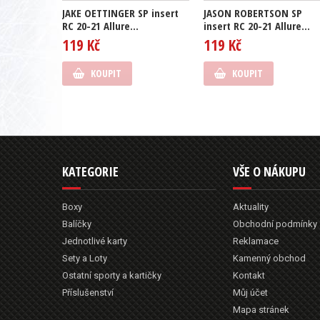
JAKE OETTINGER SP insert
JASON ROBERTSON SP
RC 20-21 Allure...
insert RC 20-21 Allure...
119 Kč
119 Kč
KOUPIT
KOUPIT
KATEGORIE
VŠE O NÁKUPU
Boxy
Aktuality
Balíčky
Obchodní podmínky
Jednotlivé karty
Reklamace
Sety a Loty
Kamenný obchod
Ostatní sporty a kartičky
Kontakt
Příslušenství
Můj účet
Mapa stránek