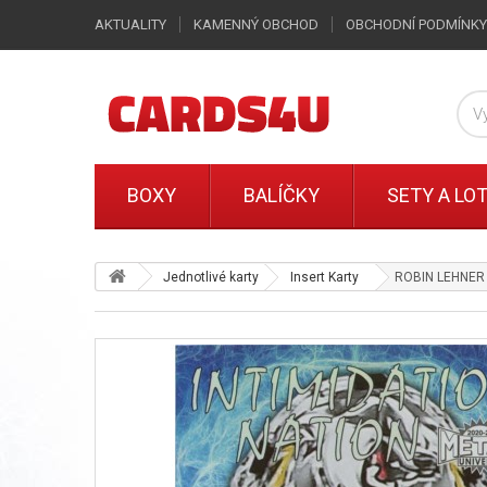
AKTUALITY
KAMENNÝ OBCHOD
OBCHODNÍ PODMÍNKY
BOXY
BALÍČKY
SETY A LO
Jednotlivé karty
Insert Karty
ROBIN LEHNER i