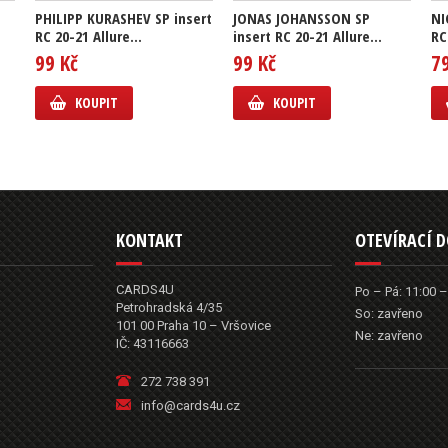
PHILIPP KURASHEV SP insert
JONAS JOHANSSON SP
NI
RC 20-21 Allure...
insert RC 20-21 Allure...
RC
99 Kč
99 Kč
7
KOUPIT
KOUPIT
KONTAKT
OTEVÍRACÍ 
CARDS4U
Po – Pá: 11:00 –
Petrohradská 4/35
So: zavřeno
101 00 Praha 10 – Vršovice
Ne: zavřeno
IČ: 43116663
272 738 391
info@cards4u.cz