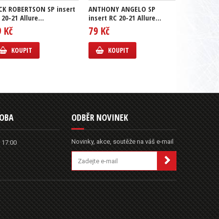
CK ROBERTSON SP insert
ANTHONY ANGELO SP
GUSTAV L
 20-21 Allure...
insert RC 20-21 Allure...
insert RC 2
9 Kč
79 Kč
69 Kč
KOUPIT
KOUPIT
KOUP
DOBA
ODBĚR NOVINEK
Novinky, akce, soutěže na váš e-mail
 17:00