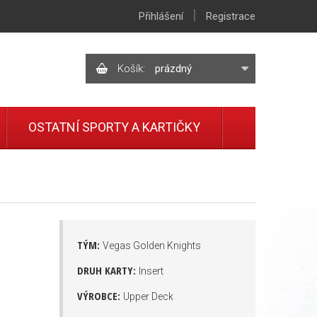
|
Přihlášení
Registrace
Košík:
prázdný
OSTATNÍ SPORTY A KARTIČKY
TÝM:
Vegas Golden Knights
DRUH KARTY:
Insert
VÝROBCE:
Upper Deck