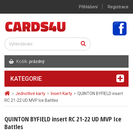
|
Přihlášení
Registrace
Košík:
prázdný
KATEGORIE
>
Jednotlivé karty
>
Insert Karty
>
QUINTON BYFIELD insert
RC 21-22 UD MVP Ice Battles
QUINTON BYFIELD insert RC 21-22 UD MVP Ice
Battles