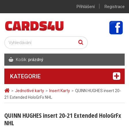
|
Přihlášení
Registrace
Košík:
prázdný
KATEGORIE
>
Jednotlivé karty
>
Insert Karty
>
QUINN HUGHES insert 20-
21 Extended HoloGrFx NHL
QUINN HUGHES insert 20-21 Extended HoloGrFx
NHL