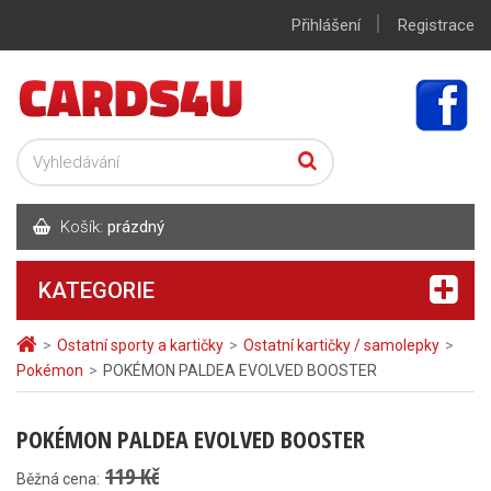
|
Přihlášení
Registrace
Košík:
prázdný
KATEGORIE
>
Ostatní sporty a kartičky
>
Ostatní kartičky / samolepky
>
Pokémon
>
POKÉMON PALDEA EVOLVED BOOSTER
POKÉMON PALDEA EVOLVED BOOSTER
119 Kč
Běžná cena: