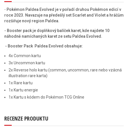
-
Pokémon Paldea Evolved je v pořadí druhou Pokémon edicí v
roce 2023. Navazuje na předešlý set Scarlet and Violet a hráčům
rozšiřuje nový region Paldea.
-
Booster pack je doplňkový balíček karet, kde najdete 10
náhodně namíchaných karet ze setu Paldea Evolved.
- Booster Pack Paldea Evolved obsahuje:
4x Common kartu
3x Uncommon kartu
2x Reverse holo kartu (common, uncommon, rare nebo vzácná
illustration rare karta)
1x Rare kartu
1x Kartu energie
1x Kartu s kódem do Pokémon TCG Online
RECENZE PRODUKTU