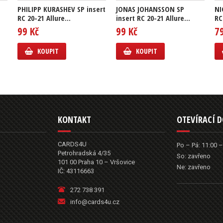
PHILIPP KURASHEV SP insert
JONAS JOHANSSON SP
NI
RC 20-21 Allure...
insert RC 20-21 Allure...
RC
99 Kč
99 Kč
7
KOUPIT
KOUPIT
KONTAKT
OTEVÍRACÍ 
CARDS4U
Po – Pá: 11:00 –
Petrohradská 4/35
So: zavřeno
101 00 Praha 10 – Vršovice
Ne: zavřeno
IČ: 43116663
272 738 391
info@cards4u.cz