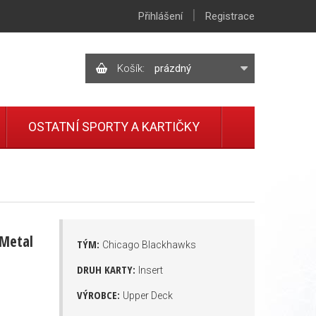
|
Přihlášení
Registrace
Košík:
prázdný
OSTATNÍ SPORTY A KARTIČKY
 Metal
TÝM:
Chicago Blackhawks
DRUH KARTY:
Insert
VÝROBCE:
Upper Deck