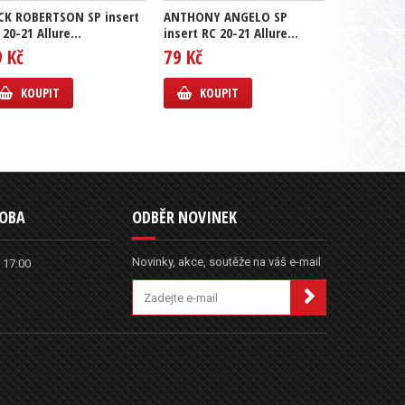
CK ROBERTSON SP insert
ANTHONY ANGELO SP
GUSTAV L
 20-21 Allure...
insert RC 20-21 Allure...
insert RC 2
9 Kč
79 Kč
69 Kč
KOUPIT
KOUPIT
KOUP
DOBA
ODBĚR NOVINEK
Novinky, akce, soutěže na váš e-mail
 17:00