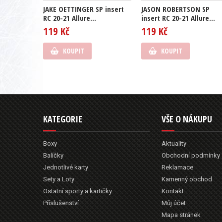
JAKE OETTINGER SP insert
JASON ROBERTSON SP
RC 20-21 Allure...
insert RC 20-21 Allure...
119 Kč
119 Kč
KOUPIT
KOUPIT
KATEGORIE
VŠE O NÁKUPU
Boxy
Aktuality
Balíčky
Obchodní podmínky
Jednotlivé karty
Reklamace
Sety a Loty
Kamenný obchod
Ostatní sporty a kartičky
Kontakt
Příslušenství
Můj účet
Mapa stránek