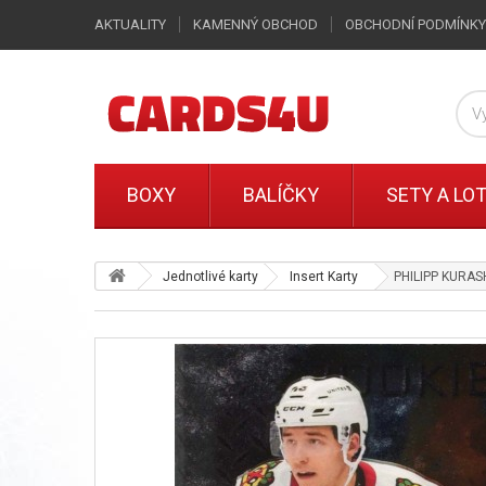
AKTUALITY
KAMENNÝ OBCHOD
OBCHODNÍ PODMÍNKY
BOXY
BALÍČKY
SETY A LO
Jednotlivé karty
Insert Karty
PHILIPP KURASH