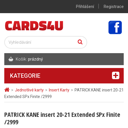
|
Přihlášení
Registrace
Košík:
prázdný
KATEGORIE
>
Jednotlivé karty
>
Insert Karty
>
PATRICK KANE insert 20-21
Extended SPx Finite /2999
PATRICK KANE insert 20-21 Extended SPx Finite
/2999