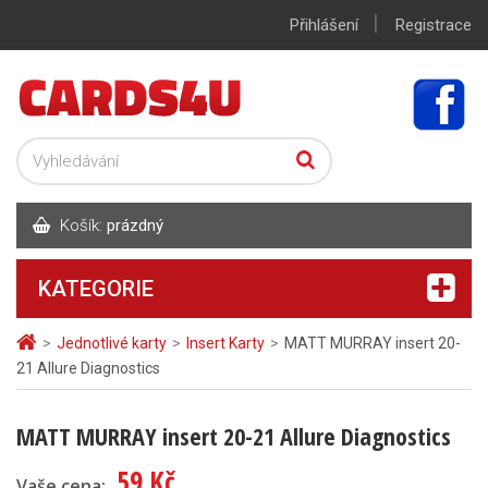
|
Přihlášení
Registrace
Košík:
prázdný
KATEGORIE
>
Jednotlivé karty
>
Insert Karty
>
MATT MURRAY insert 20-
21 Allure Diagnostics
MATT MURRAY insert 20-21 Allure Diagnostics
59 Kč
Vaše cena: