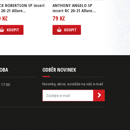
CK ROBERTSON SP insert
ANTHONY ANGELO SP
GUSTAV L
 20-21 Allure...
insert RC 20-21 Allure...
insert RC 2
9 Kč
79 Kč
69 Kč
KOUPIT
KOUPIT
KOUP
DOBA
ODBĚR NOVINEK
Novinky, akce, soutěže na váš e-mail
 17:00