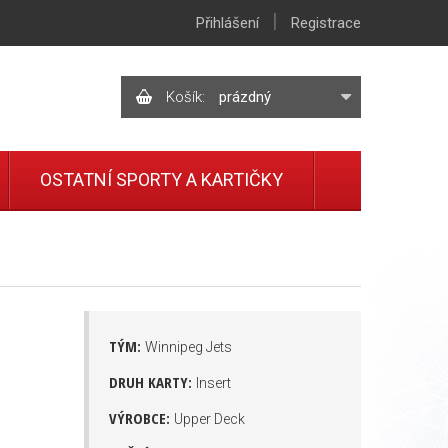
|
Přihlášení
Registrace
Košík:
prázdný
OSTATNÍ SPORTY A KARTIČKY
TÝM:
Winnipeg Jets
DRUH KARTY:
Insert
VÝROBCE:
Upper Deck