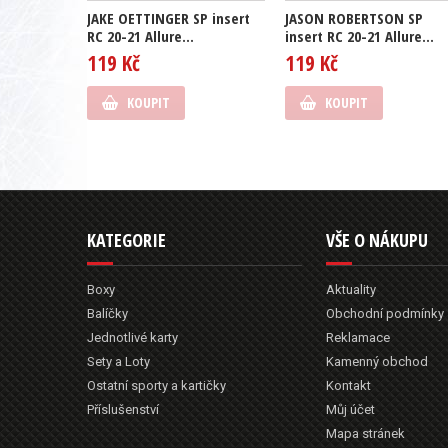
JAKE OETTINGER SP insert
JASON ROBERTSON SP
RC 20-21 Allure...
insert RC 20-21 Allure...
119 Kč
119 Kč
KOUPIT
KOUPIT
KATEGORIE
VŠE O NÁKUPU
Boxy
Aktuality
Balíčky
Obchodní podmínky
Jednotlivé karty
Reklamace
Sety a Loty
Kamenný obchod
Ostatní sporty a kartičky
Kontakt
Příslušenství
Můj účet
Mapa stránek