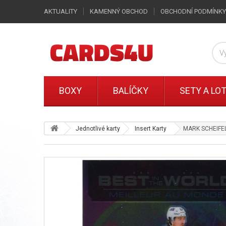
AKTUALITY
KAMENNÝ OBCHOD
OBCHODNÍ PODMÍNKY
BOXY
BALÍČKY
SETY A LO
Jednotlivé karty
Insert Karty
MARK SCHEIFELE