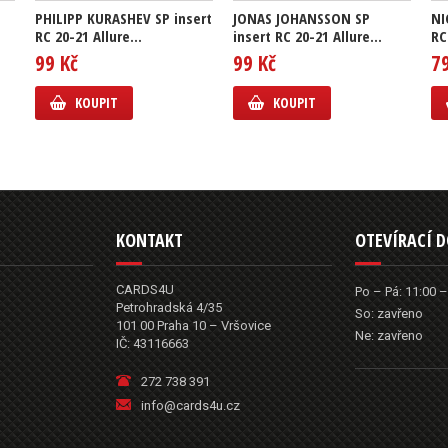
PHILIPP KURASHEV SP insert
JONAS JOHANSSON SP
NI
RC 20-21 Allure...
insert RC 20-21 Allure...
RC
99 Kč
99 Kč
7
KOUPIT
KOUPIT
KONTAKT
OTEVÍRACÍ 
CARDS4U
Po – Pá: 11:00 –
Petrohradská 4/35
So: zavřeno
101 00 Praha 10 – Vršovice
Ne: zavřeno
IČ: 43116663
272 738 391
info@cards4u.cz