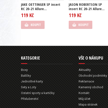
JAKE OETTINGER SP insert
JASON ROBERTSON SP
RC 20-21 Allure...
insert RC 20-21 Allure...
119 Kč
119 Kč
KOUPIT
KOUPIT
KATEGORIE
VŠE O NÁKUPU
Boxy
Aktuality
Balíčky
Obchodní podmínky
Jednotlivé karty
Reklamace
Sety a Loty
Kamenný obchod
Ostatní sporty a kartičky
Kontakt
Příslušenství
Můj účet
Mapa stránek