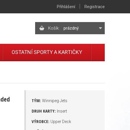
|
Přihlášení
Registrace
Košík:
prázdný
OSTATNÍ SPORTY A KARTIČKY
nded
TÝM:
Winnipeg Jets
DRUH KARTY:
Insert
VÝROBCE:
Upper Deck