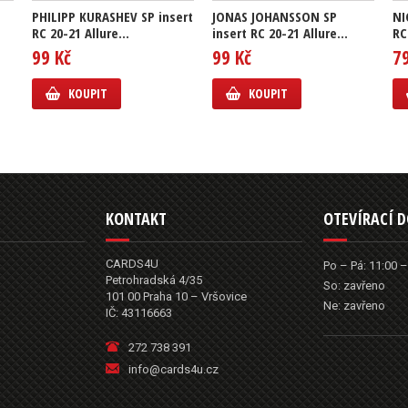
PHILIPP KURASHEV SP insert
JONAS JOHANSSON SP
NI
RC 20-21 Allure...
insert RC 20-21 Allure...
RC
99 Kč
99 Kč
7
KOUPIT
KOUPIT
KONTAKT
OTEVÍRACÍ 
CARDS4U
Po – Pá: 11:00 –
Petrohradská 4/35
So: zavřeno
101 00 Praha 10 – Vršovice
Ne: zavřeno
IČ: 43116663
272 738 391
info@cards4u.cz