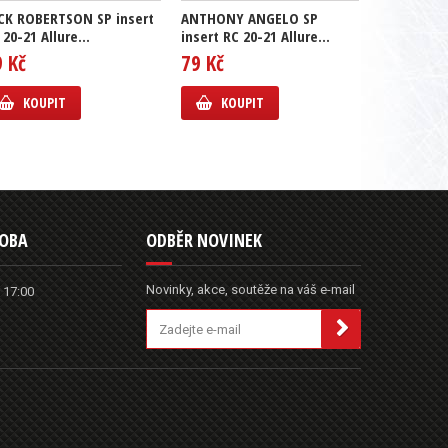
CK ROBERTSON SP insert
ANTHONY ANGELO SP
GUSTAV L
 20-21 Allure...
insert RC 20-21 Allure...
insert RC 2
9 Kč
79 Kč
69 Kč
KOUPIT
KOUPIT
KOUP
DOBA
ODBĚR NOVINEK
Novinky, akce, soutěže na váš e-mail
 17:00