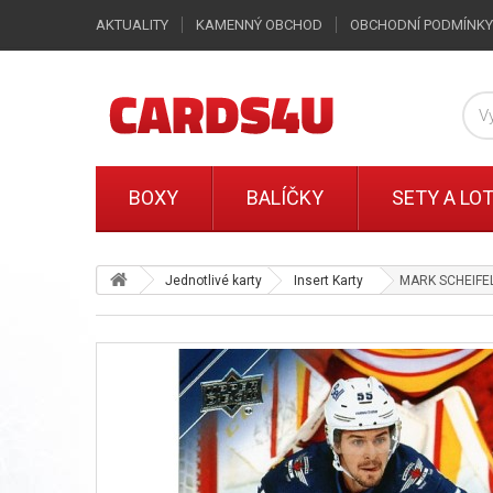
AKTUALITY
KAMENNÝ OBCHOD
OBCHODNÍ PODMÍNKY
BOXY
BALÍČKY
SETY A LO
Jednotlivé karty
Insert Karty
MARK SCHEIFELE