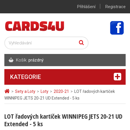
|
Přihlášení
Registrace
Košík:
prázdný
KATEGORIE
>
Sety a Loty
>
Loty
>
2020-21
>
LOT řadových kartiček
WINNIPEG JETS 20-21 UD Extended - 5 ks
LOT řadových kartiček WINNIPEG JETS 20-21 UD
Extended - 5 ks