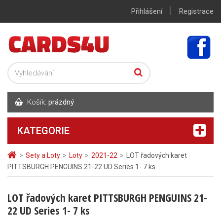
|
Přihlášení
Registrace
Košík:
prázdný
KATEGORIE
>
Sety a Loty
>
Loty
>
2021-22
>
LOT řadových karet
PITTSBURGH PENGUINS 21-22 UD Series 1- 7 ks
LOT řadových karet PITTSBURGH PENGUINS 21-
22 UD Series 1- 7 ks