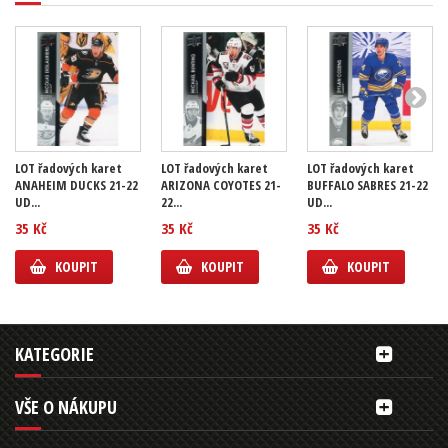
LOT řadových karet
LOT řadových karet
LOT řadových karet
ANAHEIM DUCKS 21-22
ARIZONA COYOTES 21-
BUFFALO SABRES 21-22
UD...
22...
UD...
35 Kč
35 Kč
35 Kč
KOUPIT
KOUPIT
KOUPIT
KATEGORIE
VŠE O NÁKUPU