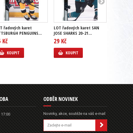
T řadových karet
LOT řadových karet SAN
LOT řadový
TTSBURGH PENGUINS...
JOSE SHARKS 20-21...
LOUIS BLUE
5 Kč
29 Kč
35 Kč
KOUPIT
KOUPIT
KOUP
DOBA
ODBĚR NOVINEK
Novinky, akce, soutěže na váš e-mail
 17:00