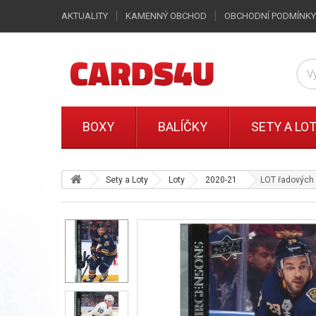
AKTUALITY
KAMENNÝ OBCHOD
OBCHODNÍ PODMÍNKY
BOXY
BALÍČKY
SETY A LO
Sety a Loty
Loty
2020-21
LOT řadových 