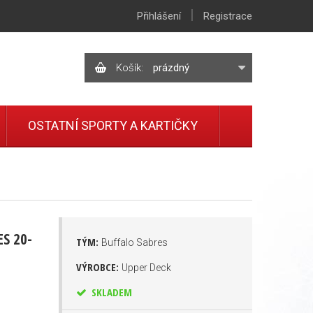
|
Přihlášení
Registrace
Košík:
prázdný
OSTATNÍ SPORTY A KARTIČKY
ES 20-
TÝM:
Buffalo Sabres
VÝROBCE:
Upper Deck
SKLADEM