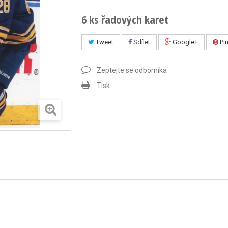
6 ks řadových karet
Tweet
Sdílet
Google+
Pin
Zeptejte se odborníka
Tisk