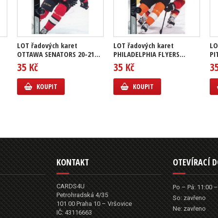
LOT řadových karet
LOT řadových karet
LO
OTTAWA SENATORS 20-21...
PHILADELPHIA FLYERS...
PI
35 Kč
35 Kč
3
KOUPIT
KOUPIT
KONTAKT
OTEVÍRACÍ 
CARDS4U
Po – Pá: 11:00 –
Petrohradská 4/35
So: zavřeno
101 00 Praha 10 – Vršovice
Ne: zavřeno
IČ: 43116663