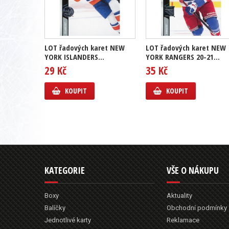
LOT řadových karet NEW
LOT řadových karet NEW
YORK ISLANDERS...
YORK RANGERS 20-21...
29 Kč
35 Kč
KOUPIT
KOUPIT
KATEGORIE
VŠE O NÁKUPU
Boxy
Aktuality
Balíčky
Obchodní podmínky
Jednotlivé karty
Reklamace