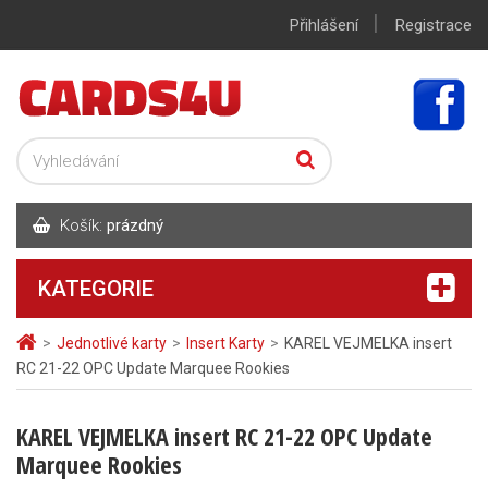
|
Přihlášení
Registrace
Košík:
prázdný
KATEGORIE
>
Jednotlivé karty
>
Insert Karty
>
KAREL VEJMELKA insert
RC 21-22 OPC Update Marquee Rookies
KAREL VEJMELKA insert RC 21-22 OPC Update
Marquee Rookies