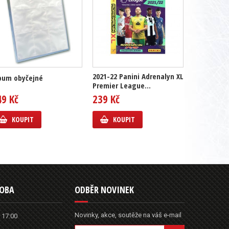
2021-22 Panini Adrenalyn XL
bum obyčejné
Premier League...
49 Kč
239 Kč
KOUPIT
KOUPIT
DOBA
ODBĚR NOVINEK
Novinky, akce, soutěže na váš e-mail
 17:00