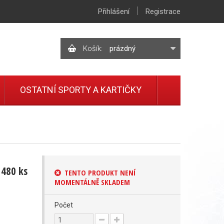
|
Přihlášení
Registrace
Košík:
prázdný
OSTATNÍ SPORTY A KARTIČKY
 480 ks
TENTO PRODUKT NENÍ
MOMENTÁLNĚ SKLADEM
Počet