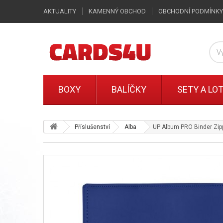
AKTUALITY
KAMENNÝ OBCHOD
OBCHODNÍ PODMÍNKY
BOXY
BALÍČKY
SETY A LO
Příslušenství
Alba
UP Album PRO Binder Zipp