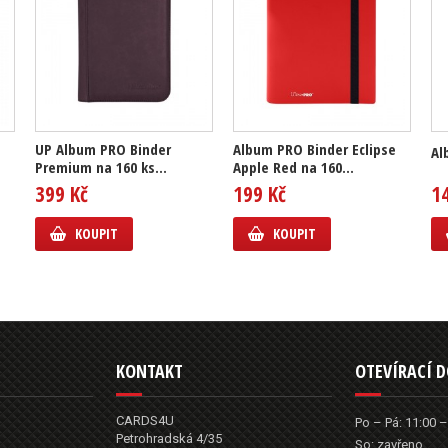
UP Album PRO Binder
Album PRO Binder Eclipse
Al
Premium na 160 ks...
Apple Red na 160...
399 Kč
199 Kč
1
KOUPIT
KOUPIT
KONTAKT
OTEVÍRACÍ 
CARDS4U
Po – Pá: 11:00 –
Petrohradská 4/35
So: zavřeno