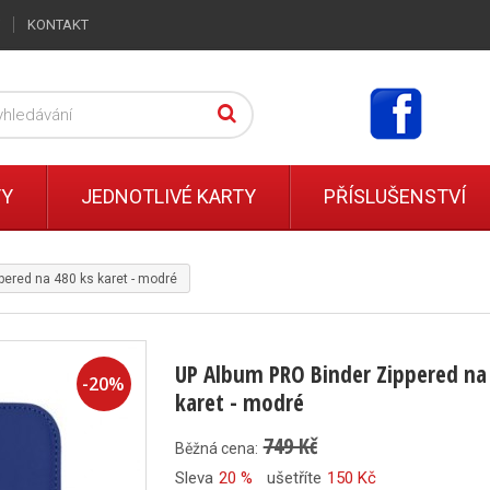
KONTAKT
TY
JEDNOTLIVÉ KARTY
PŘÍSLUŠENSTVÍ
ered na 480 ks karet - modré
UP Album PRO Binder Zippered na
-
20
%
karet - modré
749 Kč
Běžná cena:
Sleva
20 %
ušetříte
150 Kč