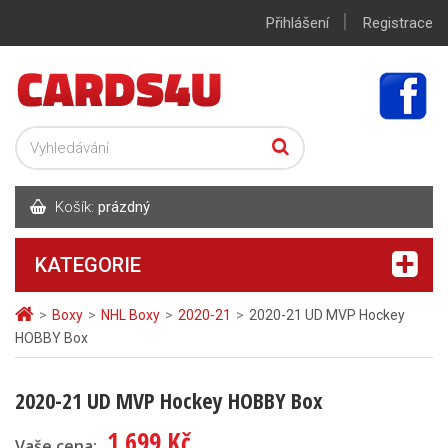
|
Přihlášení
Registrace
Košík:
prázdný
KATEGORIE
>
Boxy
>
NHL Boxy
>
2020-21
>
2020-21 UD MVP Hockey
HOBBY Box
2020-21 UD MVP Hockey HOBBY Box
1 699 Kč
Vaše cena: