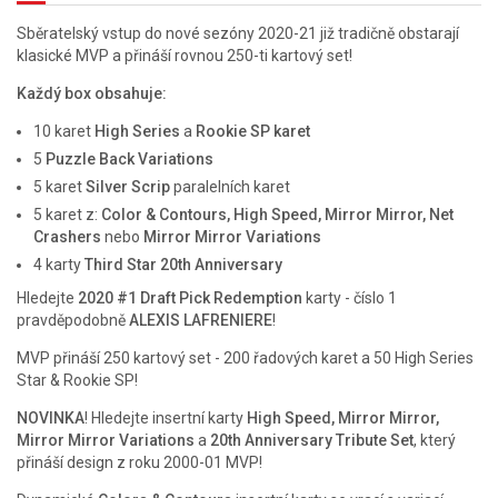
Sběratelský vstup do nové sezóny 2020-21 již tradičně obstarají
klasické MVP a přináší rovnou 250-ti kartový set!
Každý box obsahuje:
10 karet
High Series
a
Rookie SP karet
5
Puzzle Back Variations
5 karet
Silver Scrip
paralelních karet
5 karet z:
Color & Contours, High Speed, Mirror Mirror, Net
Crashers
nebo
Mirror Mirror Variations
4 karty
Third Star 20th Anniversary
Hledejte
2020 #1 Draft Pick Redemption
karty - číslo 1
pravděpodobně
ALEXIS LAFRENIERE
!
MVP přináší 250 kartový set - 200 řadových karet a 50 High Series
Star & Rookie SP!
NOVINKA
! Hledejte insertní karty
High Speed, Mirror Mirror,
Mirror Mirror Variations
a
20th Anniversary Tribute Set
, který
přináší design z roku 2000-01 MVP!