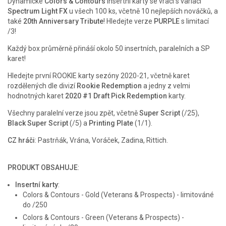
Dynamické
Colors & Contours
insertní karty se vrací s variací
Spectrum Light FX
u všech 100 ks, včetně 10 nejlepších nováčků, a
také
20th Anniversary Tribute
! Hledejte verze
PURPLE
s limitací
/3!
Každý box průměrně přináší okolo 50 insertních, paralelních a SP
karet!
Hledejte první ROOKIE karty sezóny 2020-21, včetně karet
rozdělených dle divizí
Rookie Redemption
a jedny z velmi
hodnotných karet
2020 #1 Draft Pick Redemption
karty.
Všechny paralelní verze jsou zpět, včetně
Super Script
(/25),
Black Super Script
(/5) a
Printing Plate
(1/1).
CZ hráči
: Pastrňák, Vrána, Voráček, Zadina, Rittich.
PRODUKT OBSAHUJE
:
Insertní karty
:
Colors & Contours - Gold (Veterans & Prospects) - limitováné
do /250
Colors & Contours - Green (Veterans & Prospects) -