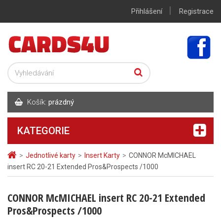
|
Přihlášení
Registrace
Košík:
prázdný
KATEGORIE
>
Jednotlivé karty
>
Insert Karty
>
CONNOR McMICHAEL
insert RC 20-21 Extended Pros&Prospects /1000
CONNOR McMICHAEL insert RC 20-21 Extended
Pros&Prospects /1000