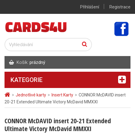
|
Přihlášení
Registrace
Košík:
prázdný
KATEGORIE
>
Jednotlivé karty
>
Insert Karty
>
CONNOR McDAVID insert
20-21 Extended Ultimate Victory McDavid MMXXI
CONNOR McDAVID insert 20-21 Extended
Ultimate Victory McDavid MMXXI