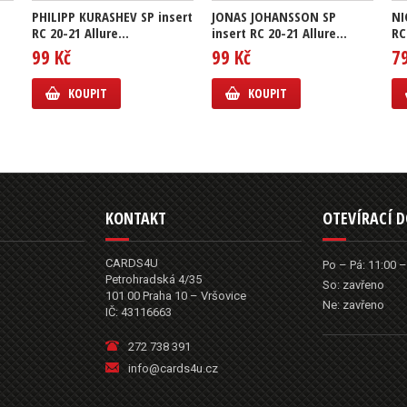
PHILIPP KURASHEV SP insert
JONAS JOHANSSON SP
NI
RC 20-21 Allure...
insert RC 20-21 Allure...
RC
99 Kč
99 Kč
7
KOUPIT
KOUPIT
KONTAKT
OTEVÍRACÍ 
CARDS4U
Po – Pá: 11:00 –
Petrohradská 4/35
So: zavřeno
101 00 Praha 10 – Vršovice
Ne: zavřeno
IČ: 43116663
272 738 391
info@cards4u.cz