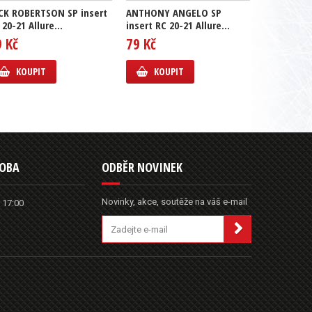
CK ROBERTSON SP insert
ANTHONY ANGELO SP
GUSTAV L
 20-21 Allure...
insert RC 20-21 Allure...
insert RC 2
9 Kč
79 Kč
69 Kč
KOUPIT
KOUPIT
KOUP
DOBA
ODBĚR NOVINEK
Novinky, akce, soutěže na váš e-mail
 17:00