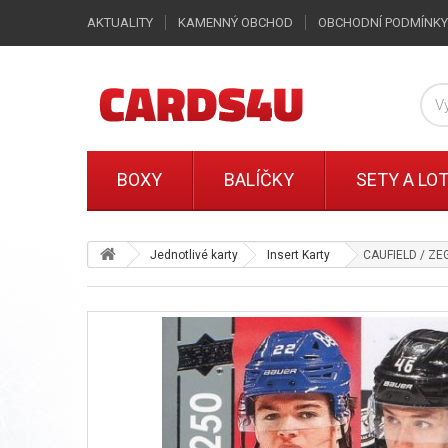
AKTUALITY
KAMENNÝ OBCHOD
OBCHODNÍ PODMÍNKY
BOXY
BALÍČKY
SETY A LO
Jednotlivé karty
Insert Karty
CAUFIELD / ZEG