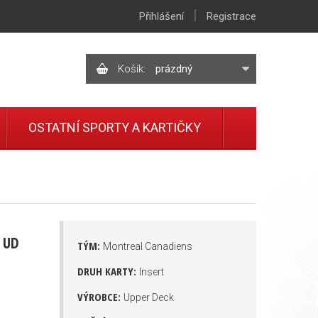
|
Přihlášení
Registrace
Košík:
prázdný
OSTATNÍ SPORTY A KARTIČKY
2 UD
TÝM:
Montreal Canadiens
DRUH KARTY:
Insert
VÝROBCE:
Upper Deck