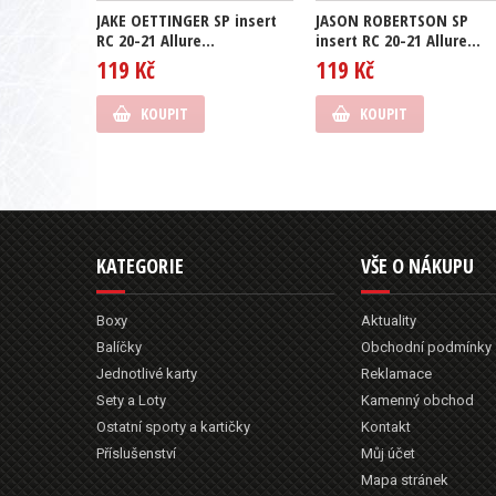
JAKE OETTINGER SP insert
JASON ROBERTSON SP
RC 20-21 Allure...
insert RC 20-21 Allure...
119 Kč
119 Kč
KOUPIT
KOUPIT
KATEGORIE
VŠE O NÁKUPU
Boxy
Aktuality
Balíčky
Obchodní podmínky
Jednotlivé karty
Reklamace
Sety a Loty
Kamenný obchod
Ostatní sporty a kartičky
Kontakt
Příslušenství
Můj účet
Mapa stránek