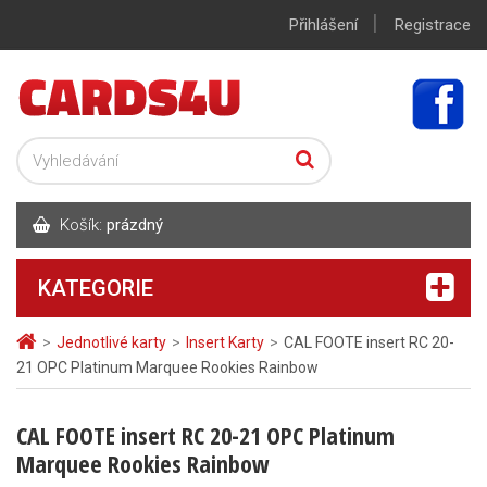
|
Přihlášení
Registrace
Košík:
prázdný
KATEGORIE
>
Jednotlivé karty
>
Insert Karty
>
CAL FOOTE insert RC 20-
21 OPC Platinum Marquee Rookies Rainbow
CAL FOOTE insert RC 20-21 OPC Platinum
Marquee Rookies Rainbow