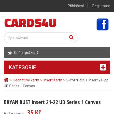
|
Přihlášení
Registrace
Košík:
prázdný
KATEGORIE
>
Jednotlivé karty
>
Insert Karty
>
BRYAN RUST insert 21-22
UD Series 1 Canvas
BRYAN RUST insert 21-22 UD Series 1 Canvas
35 Kč
Vaše cena: