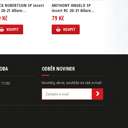
CK ROBERTSON SP insert
ANTHONY ANGELO SP
GUSTAV L
 20-21 Allure...
insert RC 20-21 Allure...
insert RC 2
9 Kč
79 Kč
69 Kč
KOUPIT
KOUPIT
KOUP
DOBA
ODBĚR NOVINEK
Novinky, akce, soutěže na váš e-mail
 17:00