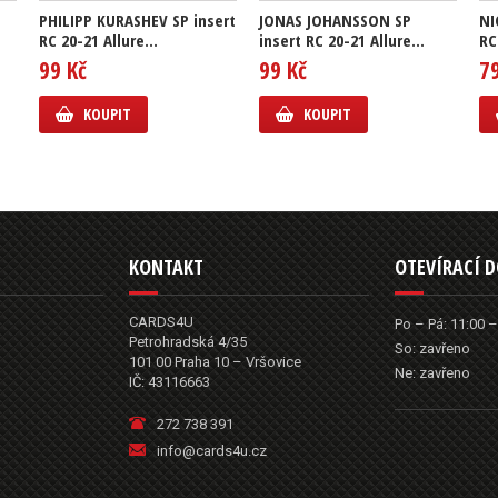
PHILIPP KURASHEV SP insert
JONAS JOHANSSON SP
NI
RC 20-21 Allure...
insert RC 20-21 Allure...
RC
99 Kč
99 Kč
7
KOUPIT
KOUPIT
KONTAKT
OTEVÍRACÍ 
CARDS4U
Po – Pá: 11:00 –
Petrohradská 4/35
So: zavřeno
101 00 Praha 10 – Vršovice
Ne: zavřeno
IČ: 43116663
272 738 391
info@cards4u.cz