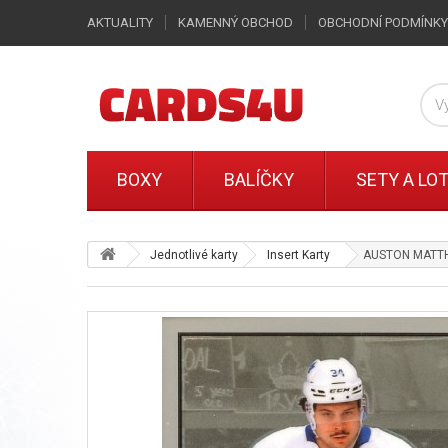
AKTUALITY
KAMENNÝ OBCHOD
OBCHODNÍ PODMÍNKY
BOXY
BALÍČKY
SETY A LO
Jednotlivé karty
Insert Karty
AUSTON MATTHE