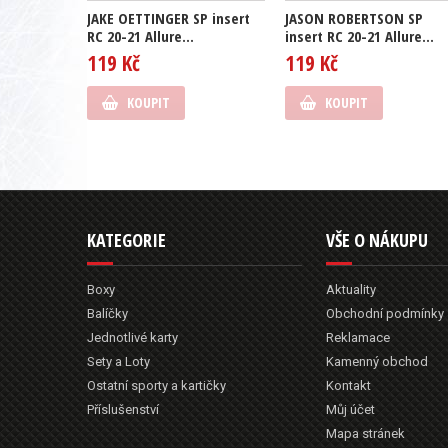
JAKE OETTINGER SP insert
JASON ROBERTSON SP
RC 20-21 Allure...
insert RC 20-21 Allure...
119 Kč
119 Kč
KOUPIT
KOUPIT
KATEGORIE
VŠE O NÁKUPU
Boxy
Aktuality
Balíčky
Obchodní podmínky
Jednotlivé karty
Reklamace
Sety a Loty
Kamenný obchod
Ostatní sporty a kartičky
Kontakt
Příslušenství
Můj účet
Mapa stránek