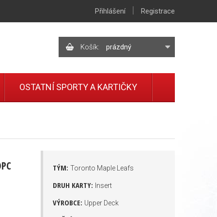
|
Přihlášení
Registrace
Košík:
prázdný
OSTATNÍ SPORTY A KARTIČKY
OPC
TÝM:
Toronto Maple Leafs
DRUH KARTY:
Insert
VÝROBCE:
Upper Deck