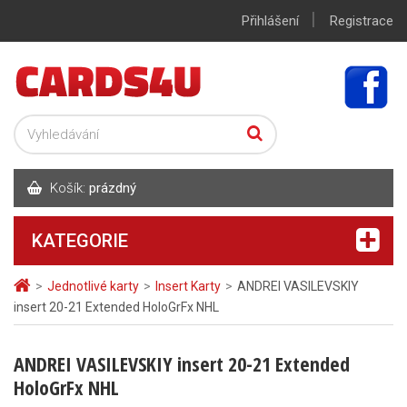
|
Přihlášení
Registrace
Košík:
prázdný
KATEGORIE
>
Jednotlivé karty
>
Insert Karty
>
ANDREI VASILEVSKIY
insert 20-21 Extended HoloGrFx NHL
ANDREI VASILEVSKIY insert 20-21 Extended
HoloGrFx NHL